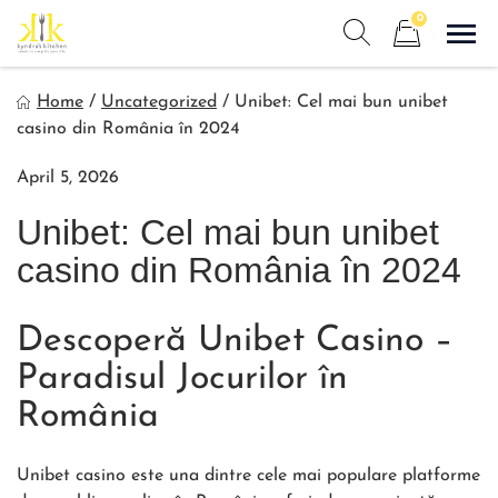
Skip
0
to
Sho
Show search form
Items in cart
content
Kyndra's Kitchen
Home
/
Uncategorized
/
Unibet: Cel mai bun unibet
Meals to Simplify Your Life!
casino din România în 2024
April 5, 2026
Unibet: Cel mai bun unibet
casino din România în 2024
Descoperă Unibet Casino –
Paradisul Jocurilor în
România
Unibet casino este una dintre cele mai populare platforme