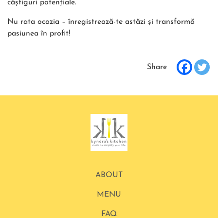
câștiguri potențiale.
Nu rata ocazia – înregistrează-te astăzi și transformă
pasiunea în profit!
ABOUT
MENU
FAQ